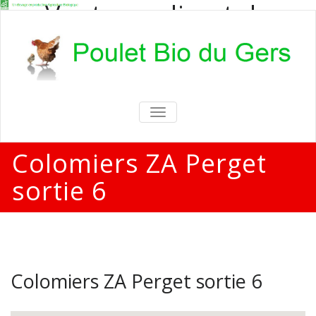
Vente en direct de
poulets bio
Vente en direct de poulets bio aux
particuliers et professionnels
TOGGLE
NAVIGATION
Colomiers ZA Perget
sortie 6
Colomiers ZA Perget sortie 6