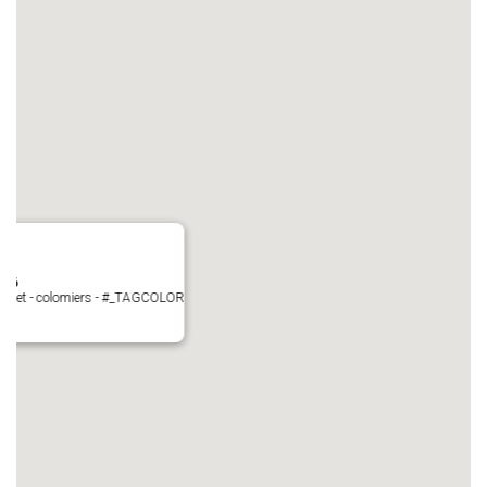
N°6
Perget - colomiers - #_TAGCOLOR