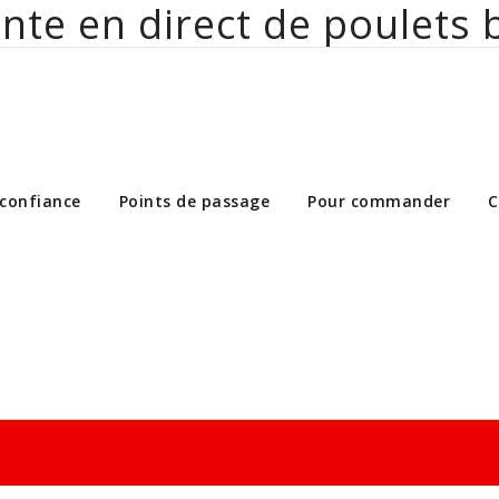
nte en direct de poulets 
ct de poulets bio aux particuliers et 
 confiance
Points de passage
Pour commander
C