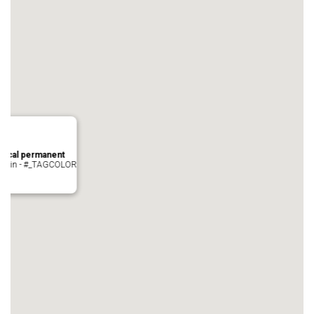
local permanent
auvezin - #_TAGCOLOR