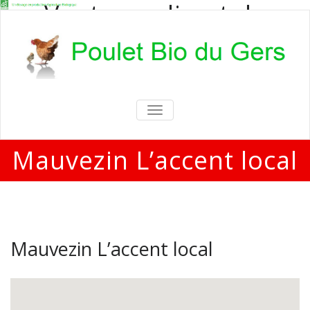
Vente en direct de
poulets bio
Vente en direct de poulets bio aux
particuliers et professionnels
TOGGLE
NAVIGATION
Mauvezin L’accent local
Mauvezin L’accent local