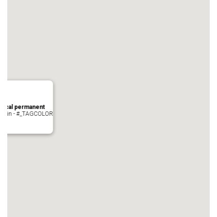
local permanent
auvezin - #_TAGCOLOR