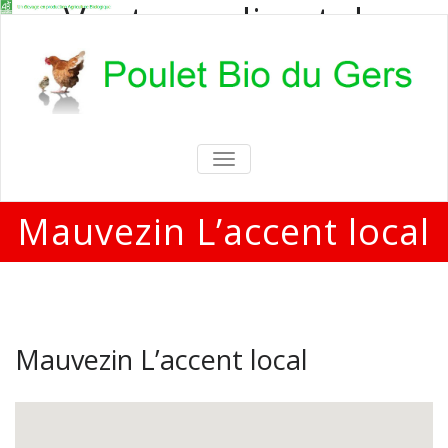
Vente en direct de
poulets bio
Vente en direct de poulets bio aux
particuliers et professionnels
TOGGLE
NAVIGATION
Mauvezin L’accent local
Mauvezin L’accent local