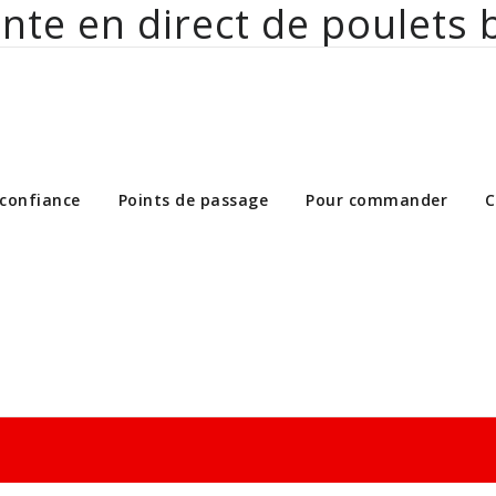
nte en direct de poulets 
ct de poulets bio aux particuliers et 
 confiance
Points de passage
Pour commander
C