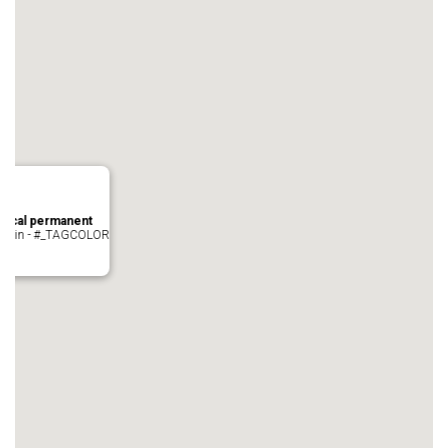
local permanent
auvezin - #_TAGCOLOR