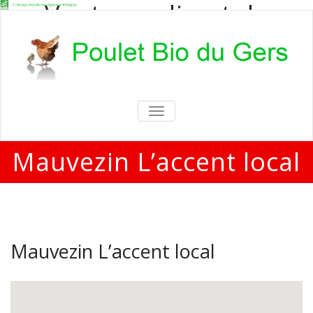
Vente en direct de
poulets bio
Vente en direct de poulets bio aux
particuliers et professionnels
TOGGLE
NAVIGATION
Mauvezin L’accent local
Mauvezin L’accent local