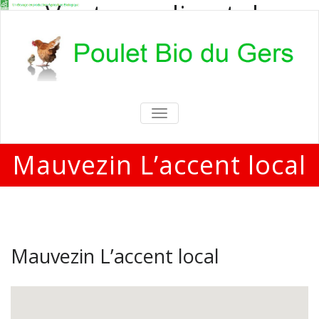
Vente en direct de
poulets bio
Vente en direct de poulets bio aux
particuliers et professionnels
TOGGLE
NAVIGATION
Mauvezin L’accent local
Mauvezin L’accent local