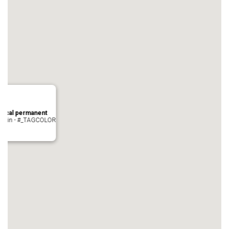
local permanent
auvezin - #_TAGCOLOR