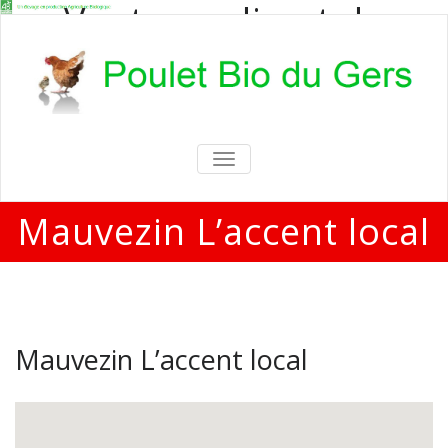
Vente en direct de
poulets bio
Vente en direct de poulets bio aux
particuliers et professionnels
TOGGLE
NAVIGATION
Mauvezin L’accent local
Mauvezin L’accent local