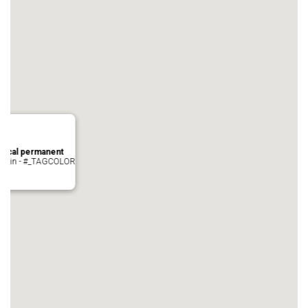
local permanent
auvezin - #_TAGCOLOR