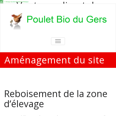
Vente en direct de
poulets bio
Vente en direct de poulets bio aux
particuliers et professionnels
TOGGLE
NAVIGATION
Aménagement du site
Reboisement de la zone
d’élevage