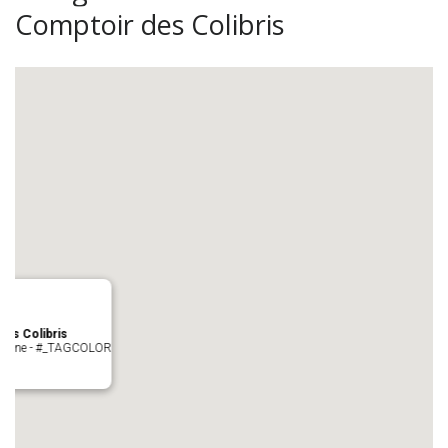
Comptoir des Colibris
es Colibris
 cologne - #_TAGCOLOR