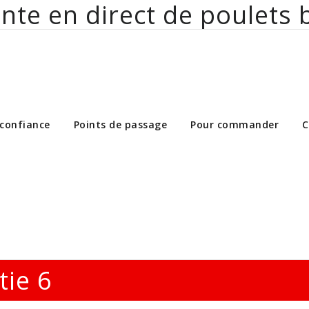
nte en direct de poulets 
ct de poulets bio aux particuliers et 
 confiance
Points de passage
Pour commander
C
tie 6