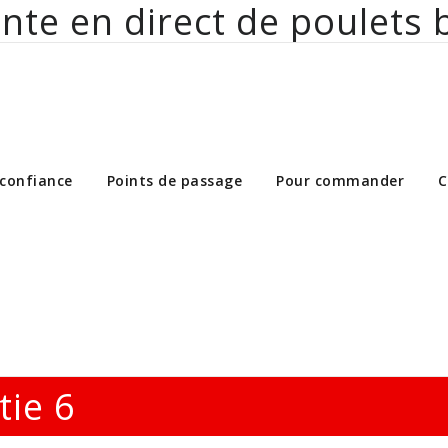
nte en direct de poulets 
ct de poulets bio aux particuliers et 
 confiance
Points de passage
Pour commander
C
tie 6