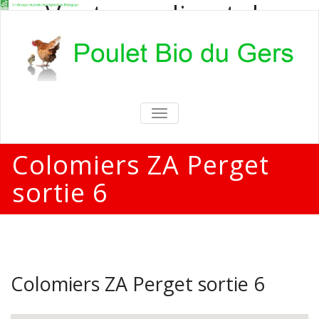
Vente en direct de
poulets bio
Vente en direct de poulets bio aux
particuliers et professionnels
TOGGLE
NAVIGATION
Colomiers ZA Perget
sortie 6
Colomiers ZA Perget sortie 6