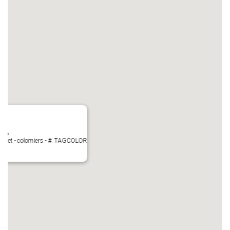
N°6
Perget - colomiers - #_TAGCOLOR