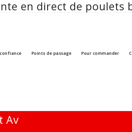
nte en direct de poulets 
ct de poulets bio aux particuliers et 
 confiance
Points de passage
Pour commander
C
t Av