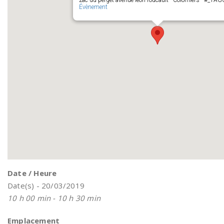
zac du perget avenue leon foucault - Colomiers - #_T
Évènement
Date / Heure
Date(s) - 20/03/2019
10 h 00 min - 10 h 30 min
Emplacement