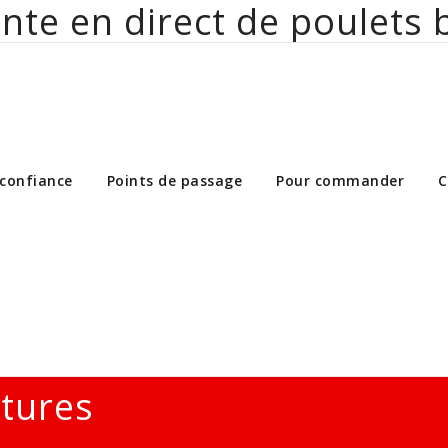
nte en direct de poulets 
ct de poulets bio aux particuliers et 
 confiance
Points de passage
Pour commander
C
ltures