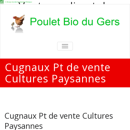
Vente en direct de
poulets bio
Vente en direct de poulets bio aux
particuliers et professionnels
TOGGLE
NAVIGATION
Cugnaux Pt de vente
Cultures Paysannes
Cugnaux Pt de vente Cultures
Paysannes