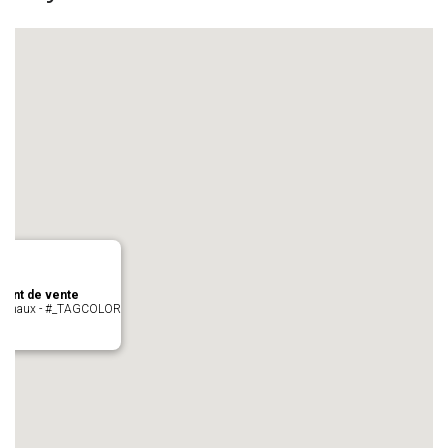
oint de vente
- cugnaux - #_TAGCOLOR