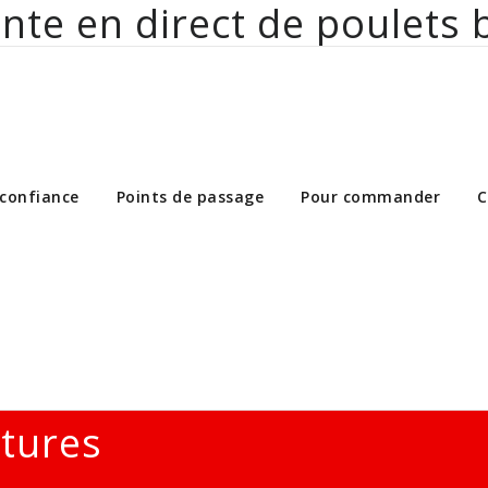
nte en direct de poulets 
ct de poulets bio aux particuliers et 
 confiance
Points de passage
Pour commander
C
ltures