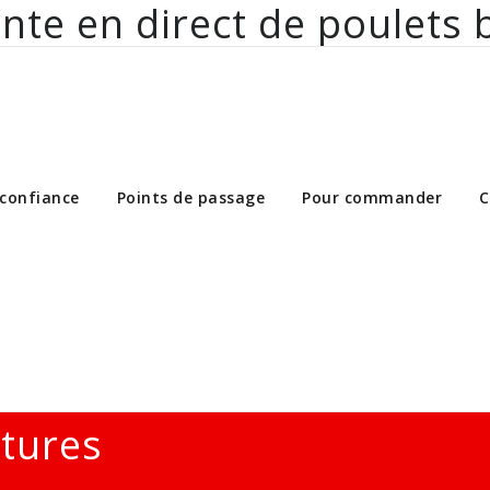
nte en direct de poulets 
ct de poulets bio aux particuliers et 
 confiance
Points de passage
Pour commander
C
ltures