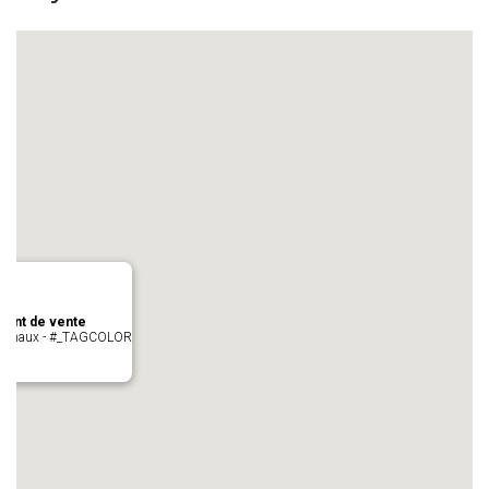
oint de vente
- cugnaux - #_TAGCOLOR