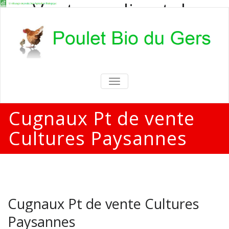
Vente en direct de
poulets bio
Vente en direct de poulets bio aux
particuliers et professionnels
TOGGLE
NAVIGATION
Cugnaux Pt de vente
Cultures Paysannes
Cugnaux Pt de vente Cultures
Paysannes