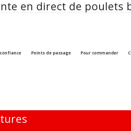
nte en direct de poulets 
ct de poulets bio aux particuliers et 
 confiance
Points de passage
Pour commander
C
ltures