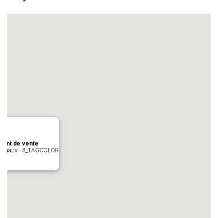
oint de vente
- cugnaux - #_TAGCOLOR