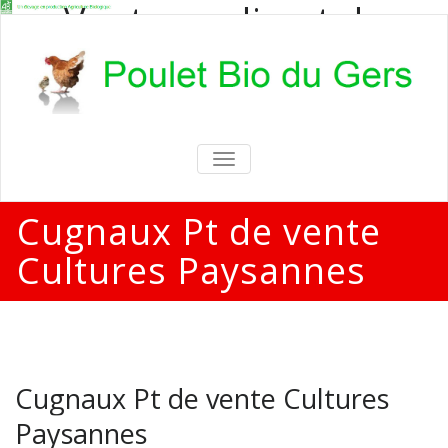
Vente en direct de
poulets bio
Vente en direct de poulets bio aux
particuliers et professionnels
TOGGLE
NAVIGATION
Cugnaux Pt de vente
Cultures Paysannes
Cugnaux Pt de vente Cultures
Paysannes