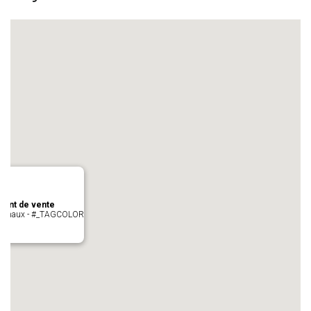
oint de vente
- cugnaux - #_TAGCOLOR