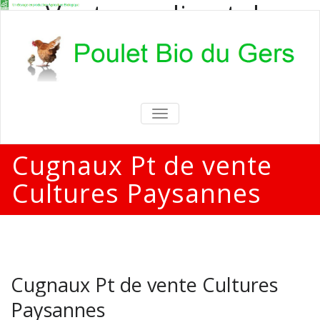
Vente en direct de
poulets bio
Vente en direct de poulets bio aux
particuliers et professionnels
TOGGLE
NAVIGATION
Cugnaux Pt de vente
Cultures Paysannes
Cugnaux Pt de vente Cultures
Paysannes