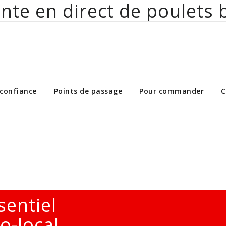
nte en direct de poulets 
ct de poulets bio aux particuliers et 
 confiance
Points de passage
Pour commander
C
sentiel
o-local