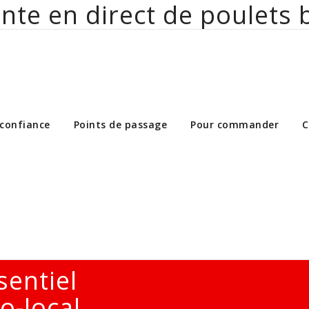
nte en direct de poulets 
ct de poulets bio aux particuliers et 
 confiance
Points de passage
Pour commander
C
sentiel
o-local