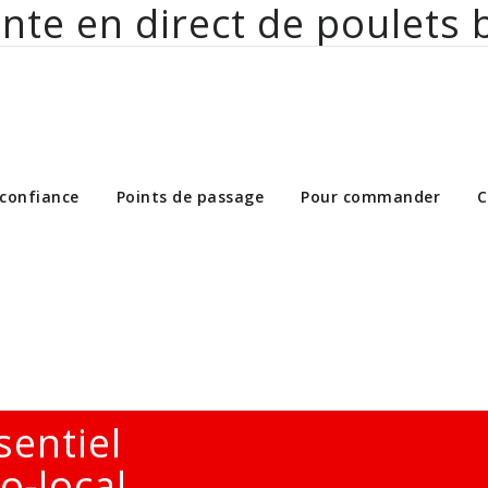
nte en direct de poulets 
ct de poulets bio aux particuliers et 
 confiance
Points de passage
Pour commander
C
sentiel
o-local