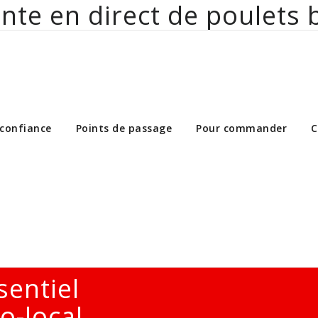
nte en direct de poulets 
ct de poulets bio aux particuliers et 
 confiance
Points de passage
Pour commander
C
sentiel
o-local