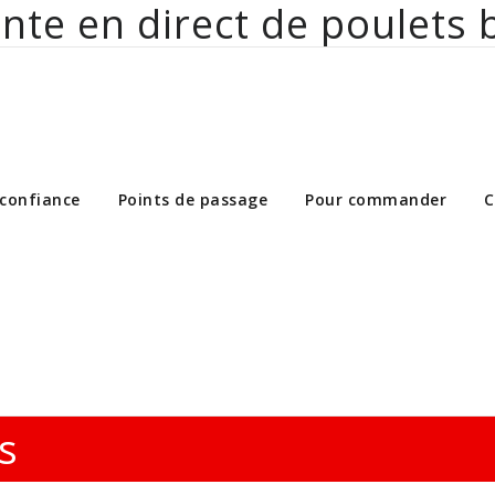
nte en direct de poulets 
ct de poulets bio aux particuliers et 
 confiance
Points de passage
Pour commander
C
s