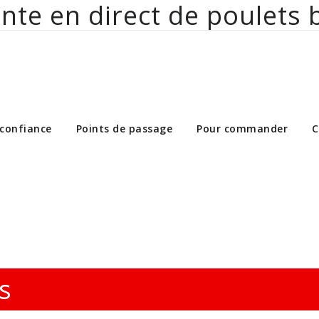
nte en direct de poulets 
ct de poulets bio aux particuliers et 
 confiance
Points de passage
Pour commander
C
s