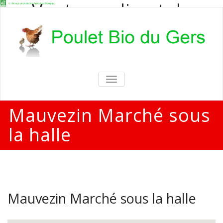
Vente en direct de
poulets bio
Vente en direct de poulets bio aux
particuliers et professionnels
TOGGLE
NAVIGATION
Mauvezin Marché sous
la halle
Mauvezin Marché sous la halle