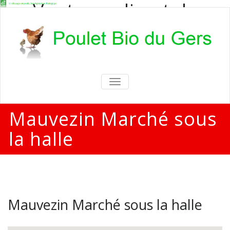
Vente en direct de
poulets bio
Vente en direct de poulets bio aux
particuliers et professionnels
TOGGLE
NAVIGATION
Mauvezin Marché sous
la halle
Mauvezin Marché sous la halle