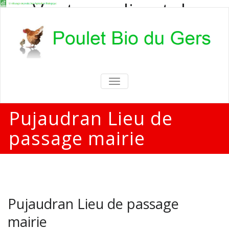
Vente en direct de
poulets bio
Vente en direct de poulets bio aux
particuliers et professionnels
TOGGLE
NAVIGATION
Pujaudran Lieu de
passage mairie
Pujaudran Lieu de passage
mairie