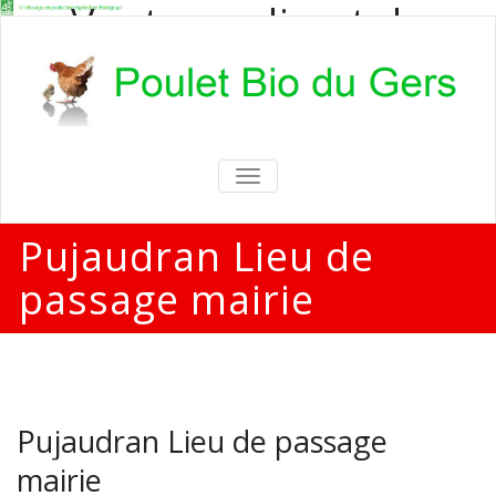
Vente en direct de
poulets bio
Vente en direct de poulets bio aux
particuliers et professionnels
TOGGLE
NAVIGATION
Pujaudran Lieu de
passage mairie
Pujaudran Lieu de passage
mairie