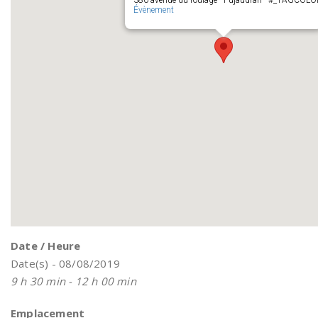
380 avenue du roulage - Pujaudran - #_TAGCOL
Évènement
Date / Heure
Date(s) - 08/08/2019
9 h 30 min - 12 h 00 min
Emplacement