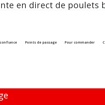
nte en direct de poulets 
ct de poulets bio aux particuliers et 
 confiance
Points de passage
Pour commander
C
ge