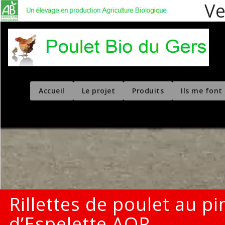
Ve
Vente en dire
Accueil
Le projet
Produits
Ils me font
Rillettes de poulet au p
d’Espelette AOP