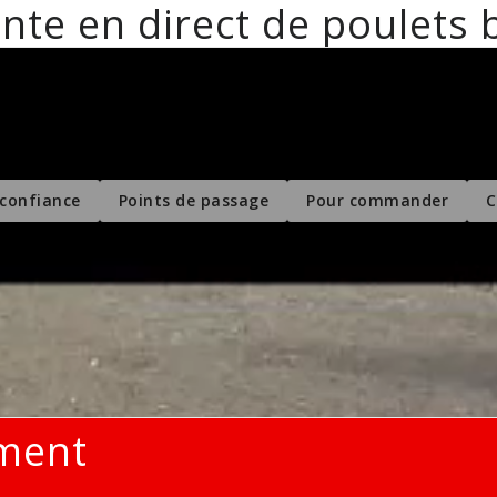
nte en direct de poulets 
ct de poulets bio aux particuliers et 
 confiance
Points de passage
Pour commander
C
iment