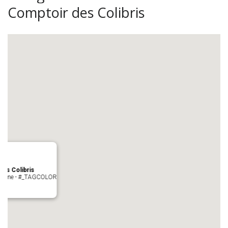
Comptoir des Colibris
es Colibris
 cologne - #_TAGCOLOR