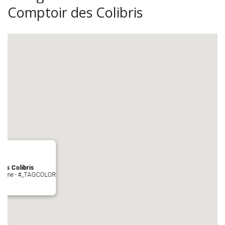
Comptoir des Colibris
es Colibris
 cologne - #_TAGCOLOR