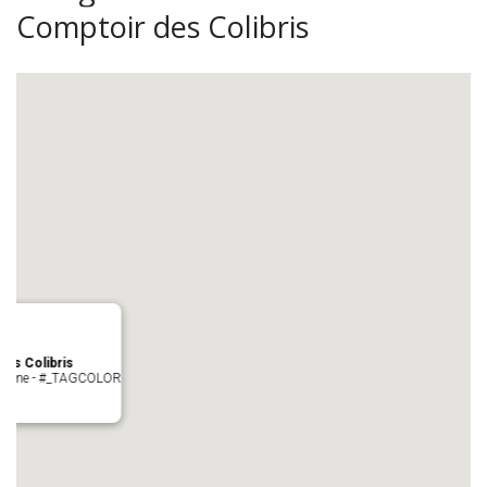
Comptoir des Colibris
es Colibris
 cologne - #_TAGCOLOR