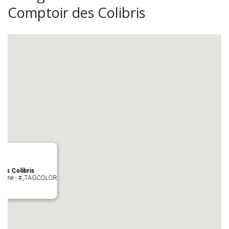
Comptoir des Colibris
es Colibris
 cologne - #_TAGCOLOR