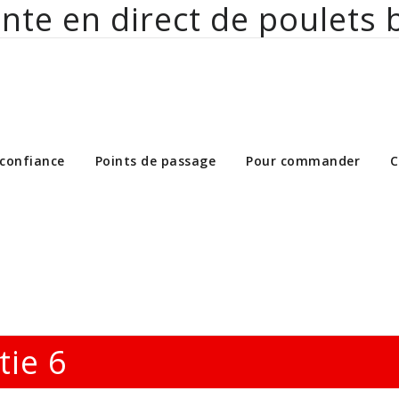
nte en direct de poulets 
ct de poulets bio aux particuliers et 
 confiance
Points de passage
Pour commander
C
tie 6