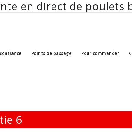
nte en direct de poulets 
ct de poulets bio aux particuliers et 
 confiance
Points de passage
Pour commander
C
tie 6