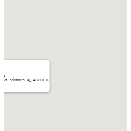
N°6
Perget - colomiers - #_TAGCOLOR