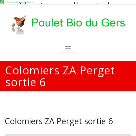
Vente en direct de
poulets bio
Vente en direct de poulets bio aux
particuliers et professionnels
TOGGLE
NAVIGATION
Colomiers ZA Perget
sortie 6
Colomiers ZA Perget sortie 6