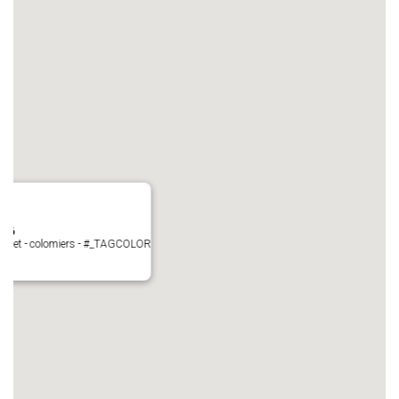
N°6
Perget - colomiers - #_TAGCOLOR