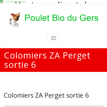
Vente en direct de
poulets bio
Vente en direct de poulets bio aux
particuliers et professionnels
TOGGLE
NAVIGATION
Colomiers ZA Perget
sortie 6
Colomiers ZA Perget sortie 6