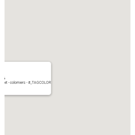
N°6
Perget - colomiers - #_TAGCOLOR