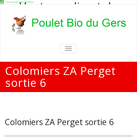
Vente en direct de
poulets bio
Vente en direct de poulets bio aux
particuliers et professionnels
TOGGLE
NAVIGATION
Colomiers ZA Perget
sortie 6
Colomiers ZA Perget sortie 6