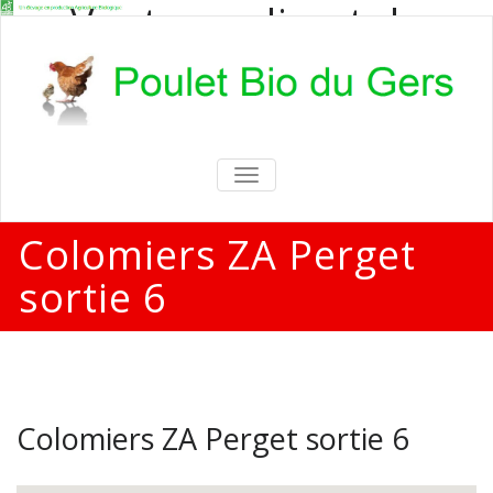
Vente en direct de
poulets bio
Vente en direct de poulets bio aux
particuliers et professionnels
TOGGLE
NAVIGATION
Colomiers ZA Perget
sortie 6
Colomiers ZA Perget sortie 6