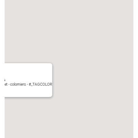
N°6
Perget - colomiers - #_TAGCOLOR