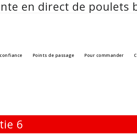
nte en direct de poulets 
ct de poulets bio aux particuliers et 
 confiance
Points de passage
Pour commander
C
tie 6