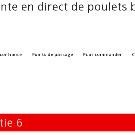
nte en direct de poulets 
ct de poulets bio aux particuliers et 
 confiance
Points de passage
Pour commander
C
tie 6