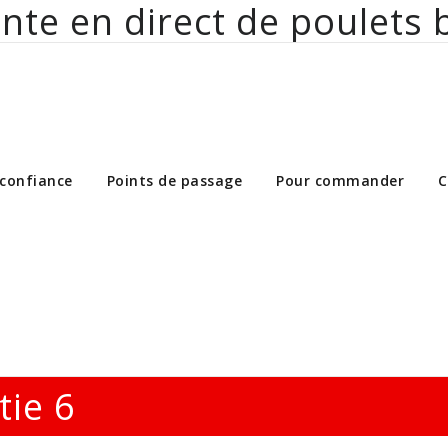
nte en direct de poulets 
ct de poulets bio aux particuliers et 
 confiance
Points de passage
Pour commander
C
tie 6