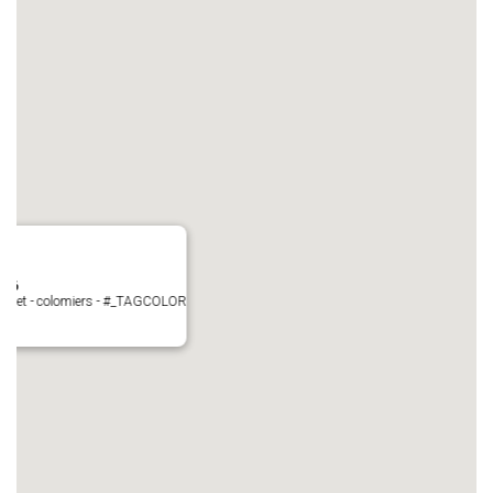
N°6
Perget - colomiers - #_TAGCOLOR