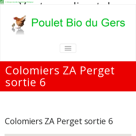
Vente en direct de
poulets bio
Vente en direct de poulets bio aux
particuliers et professionnels
TOGGLE
NAVIGATION
Colomiers ZA Perget
sortie 6
Colomiers ZA Perget sortie 6