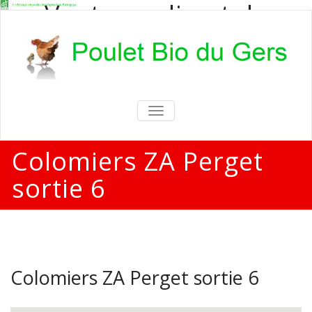
Vente en direct de
poulets bio
Vente en direct de poulets bio aux
particuliers et professionnels
TOGGLE
NAVIGATION
Colomiers ZA Perget
sortie 6
Colomiers ZA Perget sortie 6