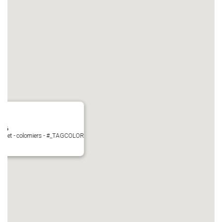
N°6
Perget - colomiers - #_TAGCOLOR