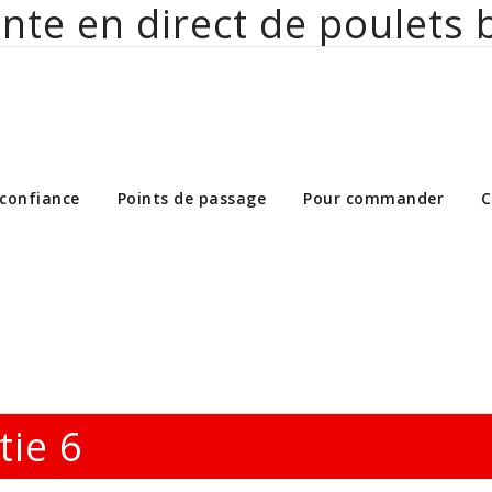
nte en direct de poulets 
ct de poulets bio aux particuliers et 
 confiance
Points de passage
Pour commander
C
tie 6